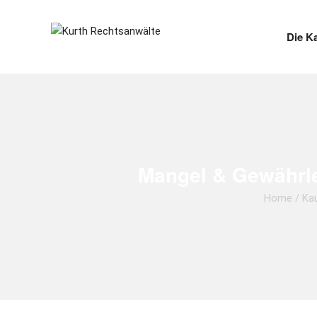
Die K
Mangel & Gewährlei
Home
/
Ka