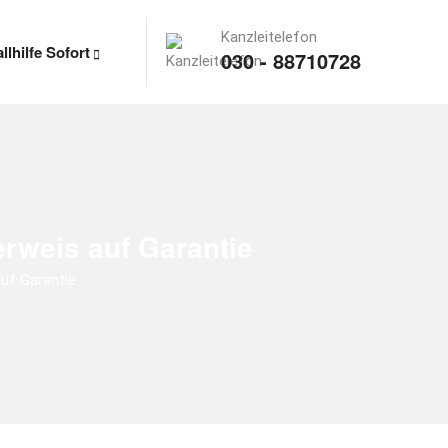
Kanzleitelefon
llhilfe Sofort
030 - 88710728
erweis auf Garantie
auf Garantie