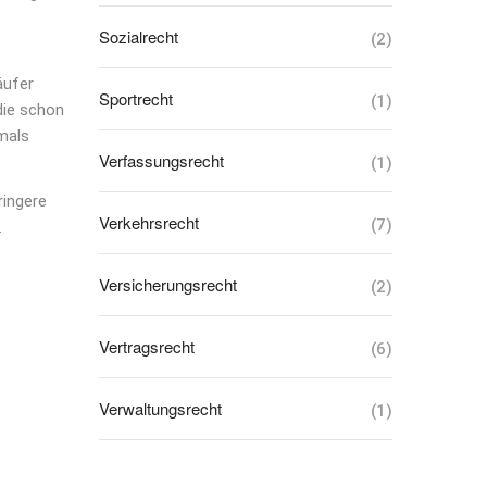
Sozialrecht
(2)
äufer
Sportrecht
(1)
die schon
tmals
Verfassungsrecht
(1)
ringere
Verkehrsrecht
(7)
.
Versicherungsrecht
(2)
Vertragsrecht
(6)
Verwaltungsrecht
(1)