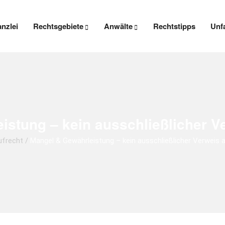
anzlei
Rechtsgebiete
Anwälte
Rechtstipps
Unfa
stung – kein ausschließlicher V
ufrecht
/
Mangel & Gewährleistung – kein ausschließlicher Verweis 