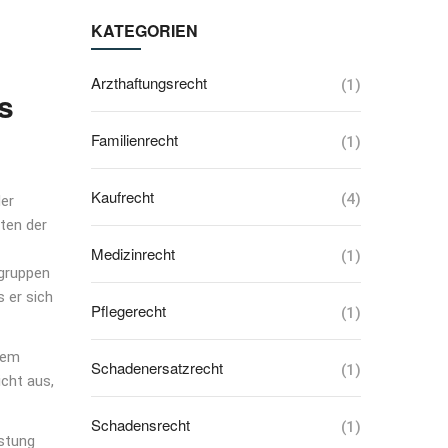
KATEGORIEN
Arzthaftungsrecht
(1)
s
Familienrecht
(1)
Kaufrecht
(4)
der
sten der
Medizinrecht
(1)
ugruppen
 er sich
Pflegerecht
(1)
 dem
Schadenersatzrecht
(1)
cht aus,
Schadensrecht
(1)
istung