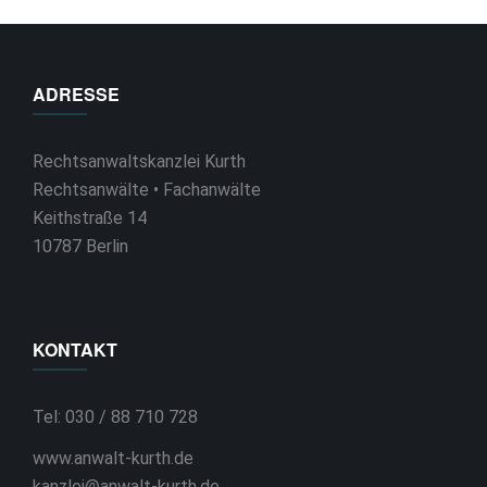
ADRESSE
Rechtsanwaltskanzlei Kurth
Rechtsanwälte • Fachanwälte
Keithstraße 14
10787 Berlin
KONTAKT
Tel: 030 / 88 710 728
www.anwalt-kurth.de
kanzlei@anwalt-kurth.de