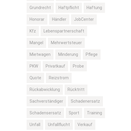
Grundrecht
Haftpflicht
Haftung
Honorar
Händler
JobCenter
Kfz
Lebenspartnerschaft
Mangel
Mehrwertsteuer
Mietwagen
Minderung
Pflege
PKW
Privatkauf
Probe
Quote
Reizstrom
Rückabwicklung
Rücktritt
Sachverständiger
Schadenersatz
Schadensersatz
Sport
Training
Unfall
Unfallflucht
Verkauf