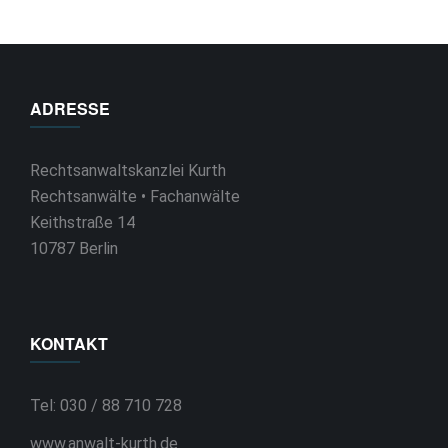
ADRESSE
Rechtsanwaltskanzlei Kurth
Rechtsanwälte • Fachanwälte
Keithstraße 14
10787 Berlin
KONTAKT
Tel: 030 / 88 710 728
www.anwalt-kurth.de