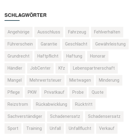
SCHLAGWÖRTER
Angehörige
Ausschluss
Fahrzeug
Fehlverhalten
Führerschein
Garantie
Geschlacht
Gewährleistung
Grundrecht
Haftpflicht
Haftung
Honorar
Händler
JobCenter
Kfz
Lebenspartnerschaft
Mangel
Mehrwertsteuer
Mietwagen
Minderung
Pflege
PKW
Privatkauf
Probe
Quote
Reizstrom
Rückabwicklung
Rücktritt
Sachverständiger
Schadenersatz
Schadensersatz
Sport
Training
Unfall
Unfallflucht
Verkauf