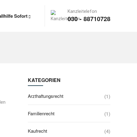
Kanzleitelefon
llhilfe Sofort
030 - 88710728
KATEGORIEN
Arzthaftungsrecht
(1)
den
Familienrecht
(1)
Kaufrecht
(4)