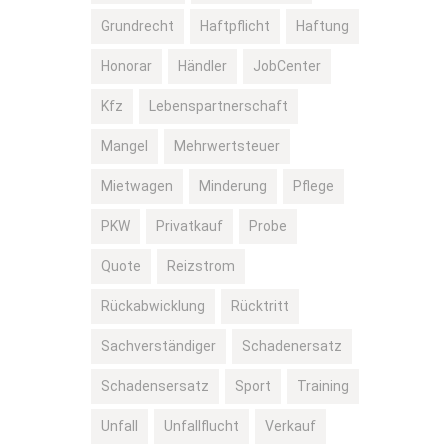
Grundrecht
Haftpflicht
Haftung
Honorar
Händler
JobCenter
Kfz
Lebenspartnerschaft
Mangel
Mehrwertsteuer
Mietwagen
Minderung
Pflege
PKW
Privatkauf
Probe
Quote
Reizstrom
Rückabwicklung
Rücktritt
Sachverständiger
Schadenersatz
Schadensersatz
Sport
Training
Unfall
Unfallflucht
Verkauf