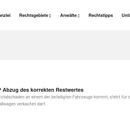
anzlei
Rechtsgebiete
Anwälte
Rechtstipps
Unfa
? Abzug des korrekten Restwertes
Totalschaden an einem der beteiligten Fahrzeuge kommt, steht für 
llwagen verkaufen darf.